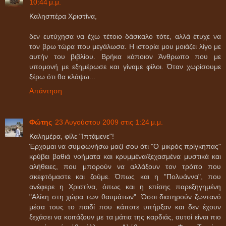
10:44 μ.μ.
Καλησπέρα Χριστίνα,
δεν ευτύχησα να έχω τέτοιο δάσκαλο τότε, αλλά έτυχε να
τον βρω τώρα που μεγάλωσα. Η ιστορία μου μοιάζει λίγο με
αυτήν του βιβλίου. Βρήκα κάποιον Άνθρωπο που με
υπομονή με εξημέρωσε και γίναμε φίλοι. Όταν χωρίσουμε
ξέρω ότι θα κλάψω...
Απάντηση
Φώτης
23 Αυγούστου 2009 στις 1:24 μ.μ.
Καλημέρα, φίλε "Ιπτάμενε"!
Έρχομαι να συμφωνήσω μαζί σου ότι "Ο μικρός πρίγκηπας"
κρύβει βαθιά νοήματα και κρυμμένα/ξεχασμένα μυστικά και
αλήθειες, που μπορούν να αλλάξουν τον τρόπο που
σκεφτόμαστε και ζούμε. Όπως και η "Πολυάννα", που
ανέφερε η Χριστίνα, όπως και η επίσης παρεξηγημένη
"Αλίκη στη χώρα των θαυμάτων". Όσοι διατηρούν ζωντανό
μέσα τους το παιδί που κάποτε υπήρξαν και δεν έχουν
ξεχάσει να κοιτάζουν με τα μάτια της καρδιάς, αυτοί είναι πιο