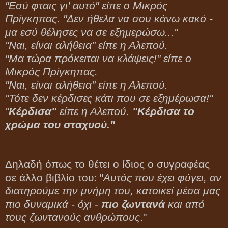
"Εσύ φταις γι' αυτό" είπε ο Μικρός
Πρίγκηπας. "Δεν ήθελα να σου κάνω κακό -
μα εσύ θέλησες να σε εξημερώσω..."
"Ναι, είναι αλήθεια" είπε η Αλεπού.
"Μα τώρα πρόκειται να κλάψεις!" είπε ο
Μικρός Πρίγκηπας.
"Ναι, είναι αλήθεια" είπε η Αλεπού.
"Τότε δεν κέρδισες κάτι που σε εξημέρωσα!"
"
Κέρδισα"
είπε η Αλεπού.
"Κέρδισα το
χρώμα του σταχυού."
Δηλαδή όπως το θέτει ο ίδιος ο συγραφέας
σε άλλο βιβλίο του: "
Αυτός που έχει φύγει, αν
διατηρούμε την μνήμη του, κατοικεί μέσα μας
πιο δυναμικά - όχι -
πιο ζωντανά
και από
τους ζωντανούς ανθρώπους
."